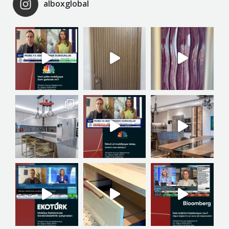
alboxglobal