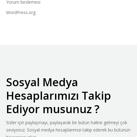
Yorum beslemesi
WordPress.org
Sosyal Medya
Hesaplarımızı Takip
Ediyor musunuz ?
Sizler için paylaşmayı, paylaşarak bir bütün haline gelmeyi çok
seviyoruz. Sosyal medya hesaplarımızı takip ederek bu bütünün