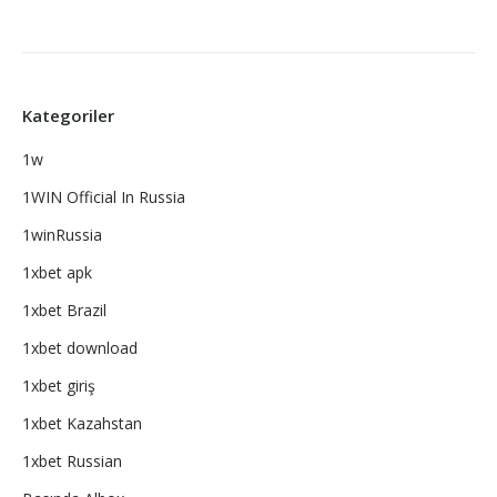
Kategoriler
1w
1WIN Official In Russia
1winRussia
1xbet apk
1xbet Brazil
1xbet download
1xbet giriş
1xbet Kazahstan
1xbet Russian