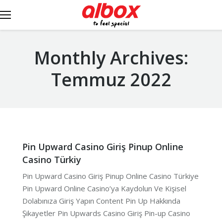
Monthly Archives:
Temmuz 2022
Pin Upward Casino Giriş Pinup Online
Casino Türkiy
Pin Upward Casino Giriş Pinup Online Casino Türkiye
Pin Upward Online Casino’ya Kaydolun Ve Kişisel
Dolabınıza Giriş Yapın️ Content Pin Up Hakkında
Şikayetler Pin Upwards Casino Giriş Pin-up Casino