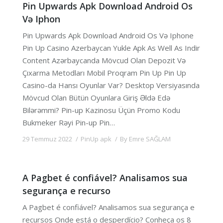
Pin Upwards Apk Download Android Os
Və Iphon
Pin Upwards Apk Download Android Os Və Iphone
Pin Up Casino Azerbaycan Yukle Apk As Well As Indir
Content Azərbaycanda Mövcud Olan Depozit Və
Çıxarma Metodları Mobil Proqram Pin Up Pin Up
Casino-da Hansı Oyunlar Var? Desktop Versiyasında
Mövcud Olan Bütün Oyunlara Giriş Əldə Edə
Bilərəmmi? Pin-up Kazinosu Üçün Promo Kodu
Bukmeker Rəyi Pin-up Pin…
29 Temmuz 2022
PinUp apk
By
Emre SAĞLAM
A Pagbet é confiável? Analisamos sua
segurança e recurso
A Pagbet é confiável? Analisamos sua segurança e
recursos Onde está o desperdício? Conheça os 8