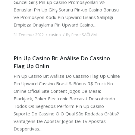
Güncel Giriş Pin-up Casino Promosyonları Və
Bonusları Pin Up Giriş Sorunu Pin-up Casino Bonusu
Ve Promosyon Kodu Pin Upward Lisans Sahipliği
Empieza Onaylama Pin Upward Casino…
31 Temmuz 2022
casino
By
Emre SAĞLAM
Pin Up Casino Br: Análise Do Cassino
Flag Up Onlin
Pin Up Casino Br: Análise Do Cassino Flag Up Online
Pin Upward Cassino Brasil & Bônus R$ Truck No
Online Oficial Site Content Jogos De Mesa:
Blackjack, Poker Electronic Baccarat Descobrindo
Todos Os Segredos Perform Pin Up Casino
Suporte Do Cassino O O Qual São Rodadas Grátis?
Vantagens De Apostar Jogos De Tv Apostas
Desportivas…