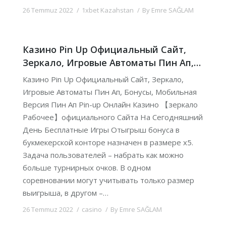
26 Temmuz 2022
1xbet Kazahstan
By
Emre SAĞLAM
Казино Pin Up Официальный Сайт,
Зеркало, Игровые Автоматы Пин Ап,
Бонусы, Мобильная Верси
Казино Pin Up Официальный Сайт, Зеркало,
Игровые Автоматы Пин Ап, Бонусы, Мобильная
Версия Пин Ап Pin-up Онлайн Казино 【зеркало
Рабочее】официального Сайта На Сегодняшний
День Бесплатные Игры Отыгрыш бонуса в
букмекерской конторе назначен в размере х5.
Задача пользователей – набрать как можно
больше турнирных очков. В одном
соревновании могут учитывать только размер
выигрыша, в другом –…
26 Temmuz 2022
casino
By
Emre SAĞLAM