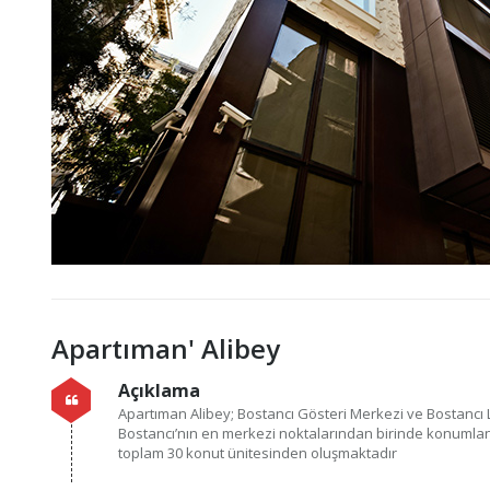
Apartıman' Alibey
Açıklama
Apartıman Alibey; Bostancı Gösteri Merkezi ve Bostancı
Bostancı’nın en merkezi noktalarından birinde konumlan
toplam 30 konut ünitesinden oluşmaktadır