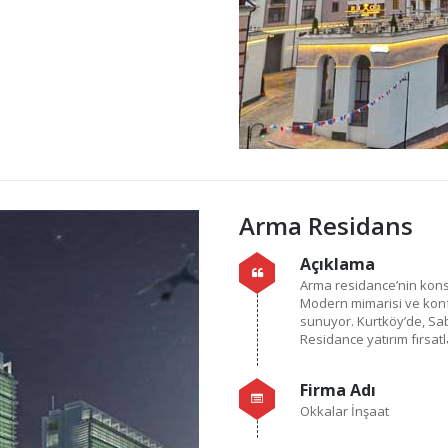
Arma Residans
Açıklama
Arma residance’nin konsep
Modern mimarisi ve konf
sunuyor. Kurtköy’de, S
Residance yatırım fırsatla
Firma Adı
Okkalar İnşaat