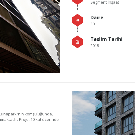
Segment İnşaat
Daire
30
Teslim Tarihi
2018
 Lunaparkı’nın komşuluğunda,
maktadır. Proje, 10 kat üzerinde