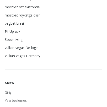
mostbet ozbekistonda
mostbet royxatga olish
pagbet brazil
PinUp apk
Sober living
vulkan vegas De login
Vulkan Vegas Germany
Meta
Giriş
Yazı beslemesi