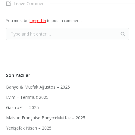
Leave Comment
You must be
logged in
to post a comment.
Son Yazılar
Banyo & Mutfak Ağustos – 2025
Evim – Temmuz 2025
GastroFill – 2025
Maison Française Banyo+Mutfak – 2025
Yenişafak Nisan – 2025