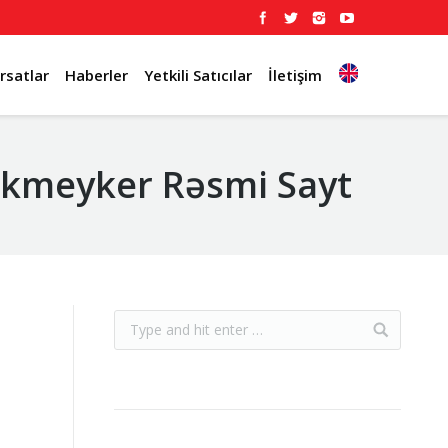
ırsatlar
Haberler
Yetkili Satıcılar
İletişim
ukmeyker Rəsmi Sayt