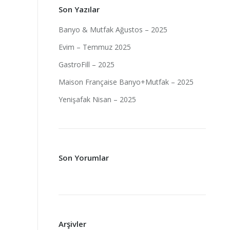
Son Yazılar
Banyo & Mutfak Ağustos – 2025
Evim – Temmuz 2025
GastroFill – 2025
Maison Française Banyo+Mutfak – 2025
Yenişafak Nisan – 2025
Son Yorumlar
Arşivler