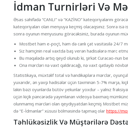
İdman Turnirləri Və M
Əsas səhifədə “CANLI” və “KAZİNO” kateqoriyalarını görəcəks
kateqoriyaları olan menyuya keçmiş olacaqsınız. Sonra isə is
sonra oyunun menyusunu görəcəksiniz, burada oyunun müxtəli
Mostbet həm e-poçt, həm də canlı çat vasitəsilə 24/7 möv
Siz həmçinin real vaxtda baş verən hadisələrə mərc etmək
Bu məqalədə artıq qeyd olunub ki, şirkət Curacao-nun bey
Ona mərcləri nə vaxt qaldıracağı, nə vaxt qatlayıb növbət
Statistikaya, müxtəlif total və handikaplara mərclər, oyunçul
yuxarıdır, ən yaxşı hadisələr üçün təxminən 5-7% marja, kiçik
lakin bəzi oyunlarda bütöv yekunlar yoxdur – yalnız fraksiyalı
üçün kiçik pəncərədə yayımlanan videoya baxmaq mümkündür
olunmamış mərcləri olan qeydiyyatdan keçmiş Mostbet müşt
də “E-İdmanlar” xüsusi bölməsində tapmaq olar
https://mo
Təhlükəsizlik Və Müştərilərə Dəst