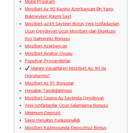
Mobil Proqram
Mostbet Az 90 Kazino Azerbaycan Ən Yaxşı
Bukmeyker Rəsmi Sayt
Mostbet-az45 Saytının Bütün Yeni Istifadəçiləri
Üçün Qeydiyyat Üçün Mostbet-dən Eksklüziv
Xoş Gəlmisiniz Bonusu
Mostbet Azərbaycan
Mostbet Aviator Oyunu
Populyar Provayderlər
Mənim Vəsaitlərim Mostbet Az-90 Ilə
Qorunurmu?
Mostbet Az 91 Bonuslar
Hesabın Təsdiqlənməsi
Mostbet Casino Az Saytında Qeydiyyat
Yeni Istifadəçilər Üçün Salamlama Bonusu
Minimum Depozit:
Şəxsi Hesabın Funksionallığı
Mostbet Kazinosunda Depozitsiz Bonus