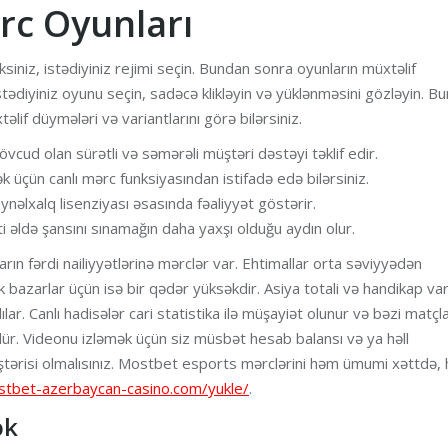
ərc Oyunları
iniz, istədiyiniz rejimi seçin. Bundan sonra oyunların müxtəlif
tədiyiniz oyunu seçin, sadəcə klikləyin və yüklənməsini gözləyin. B
f düymələri və variantlarını görə bilərsiniz.
cud olan sürətli və səmərəli müştəri dəstəyi təklif edir.
 üçün canlı mərc funksiyasından istifadə edə bilərsiniz.
nəlxalq lisenziyası əsasında fəaliyyət göstərir.
i əldə şansını sınamağın daha yaxşı olduğu aydın olur.
arın fərdi nailiyyətlərinə mərclər var. Ehtimallar orta səviyyədən
 bazarlar üçün isə bir qədər yüksəkdir. Asiya totali və handikap var
lar. Canlı hadisələr cari statistika ilə müşayiət olunur və bəzi matçl
. Videonu izləmək üçün siz müsbət hesab balansı və ya həll
ərisi olmalısınız. Mostbet esports mərclərini həm ümumi xəttdə,
stbet-azerbaycan-casino.com/yukle/
.
ək