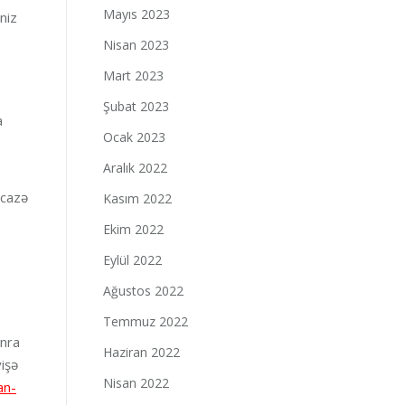
Mayıs 2023
niz
Nisan 2023
Mart 2023
Şubat 2023
a
Ocak 2023
Aralık 2022
icazə
Kasım 2022
Ekim 2022
Eylül 2022
Ağustos 2022
Temmuz 2022
onra
Haziran 2022
yişə
Nisan 2022
an-