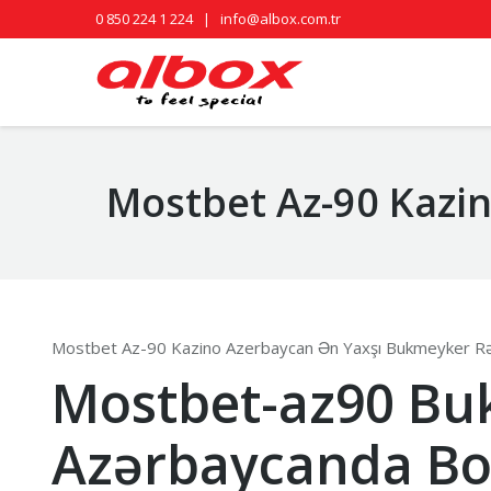
0 850 224 1 224
|
info@albox.com.tr
Mostbet Az-90 Kazi
Mostbet Az-90 Kazino Azerbaycan Ən Yaxşı Bukmeyker Rə
Mostbet-az90 Bu
Azərbaycanda Bo