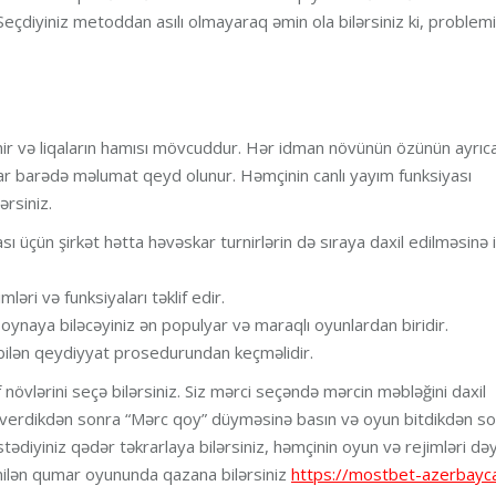
 Seçdiyiniz metoddan asılı olmayaraq əmin ola bilərsiniz ki, problemi
nir və liqaların hamısı mövcuddur. Hər idman növünün özünün ayrıc
rlar barədə məlumat qeyd olunur. Həmçinin canlı yayım funksiyası
ərsiniz.
üçün şirkət hətta həvəskar turnirlərin də sıraya daxil edilməsinə 
ri və funksiyaları təklif edir.
naya biləcəyiniz ən populyar və maraqlı oyunlardan biridir.
lə bilən qeydiyyat prosedurundan keçməlidir.
növlərini seçə bilərsiniz. Siz mərci seçəndə mərcin məbləğini daxil
 verdikdən sonra “Mərc qoy” düyməsinə basın və oyun bitdikdən s
tədiyiniz qədər təkrarlaya bilərsiniz, həmçinin oyun və rejimləri də
ənilən qumar oyununda qazana bilərsiniz
https://mostbet-azerbayc