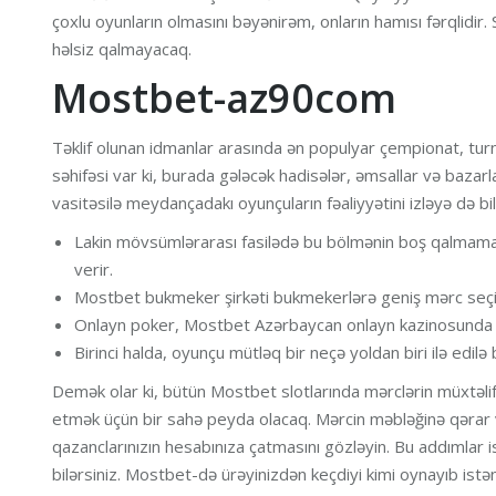
çoxlu oyunların olmasını bəyənirəm, onların hamısı fərqlidir.
həlsiz qalmayacaq.
Mostbet-az90com
Təklif olunan idmanlar arasında ən populyar çempionat, tur
səhifəsi var ki, burada gələcək hadisələr, əmsallar və baza
vasitəsilə meydançadakı oyunçuların fəaliyyətini izləyə də bil
Lakin mövsümlərarası fasilədə bu bölmənin boş qalmaması 
verir.
Mostbet bukmeker şirkəti bukmekerlərə geniş mərc seçimlə
Onlayn poker, Mostbet Azərbaycan onlayn kazinosunda oy
Birinci halda, oyunçu mütləq bir neçə yoldan biri ilə edi
Demək olar ki, bütün Mostbet slotlarında mərclərin müxtəlif 
etmək üçün bir sahə peyda olacaq. Mərcin məbləğinə qərar
qazanclarınızın hesabınıza çatmasını gözləyin. Bu addımlar is
bilərsiniz. Mostbet-də ürəyinizdən keçdiyi kimi oynayıb ist