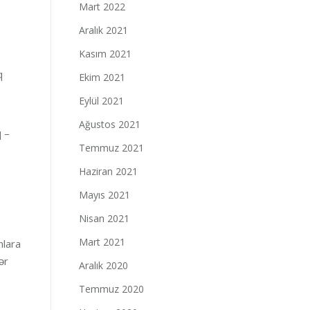
Mart 2022
Aralık 2021
Kasım 2021
q
Ekim 2021
Eylül 2021
Ağustos 2021
q –
Temmuz 2021
Haziran 2021
Mayıs 2021
Nisan 2021
Mart 2021
nlara
ər
Aralık 2020
Temmuz 2020