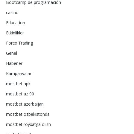
Bootcamp de programación
casino
Education
Etkinlikler
Forex Trading
Genel
Haberler
Kampanyalar
mostbet apk
mostbet az 90
mostbet azerbaijan
mostbet ozbekistonda
mostbet royxatga olish