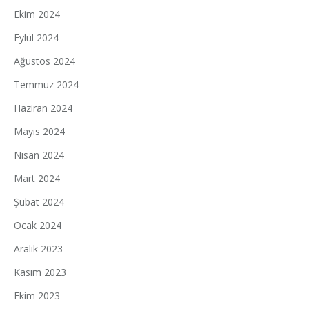
Ekim 2024
Eylül 2024
Ağustos 2024
Temmuz 2024
Haziran 2024
Mayıs 2024
Nisan 2024
Mart 2024
Şubat 2024
Ocak 2024
Aralık 2023
Kasım 2023
Ekim 2023