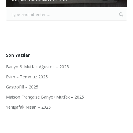
Son Yazılar
Banyo & Mutfak Ağustos – 2025
Evim – Temmuz 2025
GastroFill – 2025
Maison Française Banyo+Mutfak – 2025
Yenişafak Nisan – 2025