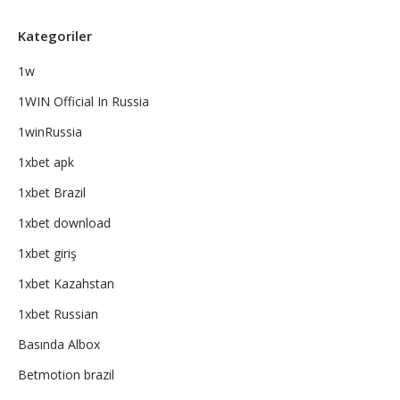
Kategoriler
1w
1WIN Official In Russia
1winRussia
1xbet apk
1xbet Brazil
1xbet download
1xbet giriş
1xbet Kazahstan
1xbet Russian
Basında Albox
Betmotion brazil