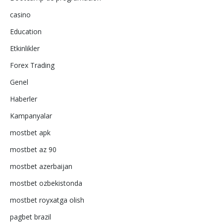
casino
Education
Etkinlikler
Forex Trading
Genel
Haberler
Kampanyalar
mostbet apk
mostbet az 90
mostbet azerbaijan
mostbet ozbekistonda
mostbet royxatga olish
pagbet brazil