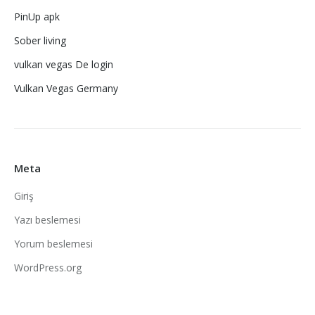
PinUp apk
Sober living
vulkan vegas De login
Vulkan Vegas Germany
Meta
Giriş
Yazı beslemesi
Yorum beslemesi
WordPress.org