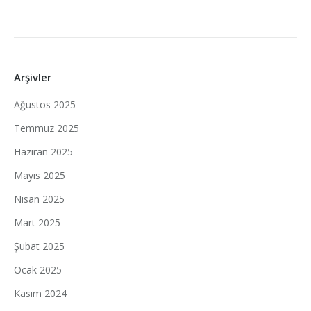
Arşivler
Ağustos 2025
Temmuz 2025
Haziran 2025
Mayıs 2025
Nisan 2025
Mart 2025
Şubat 2025
Ocak 2025
Kasım 2024