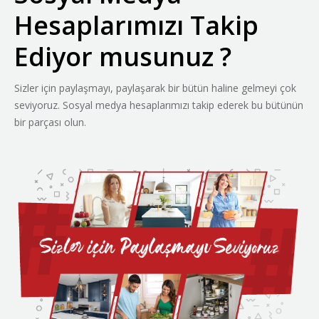
Hesaplarımızı Takip
Ediyor musunuz ?
Sizler için paylaşmayı, paylaşarak bir bütün haline gelmeyi çok
seviyoruz. Sosyal medya hesaplarımızı takip ederek bu bütünün
bir parçası olun.