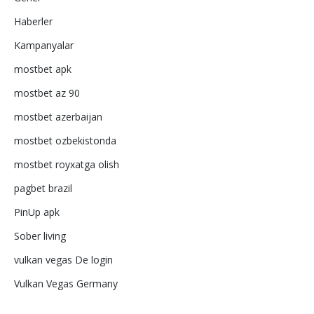
Haberler
Kampanyalar
mostbet apk
mostbet az 90
mostbet azerbaijan
mostbet ozbekistonda
mostbet royxatga olish
pagbet brazil
PinUp apk
Sober living
vulkan vegas De login
Vulkan Vegas Germany