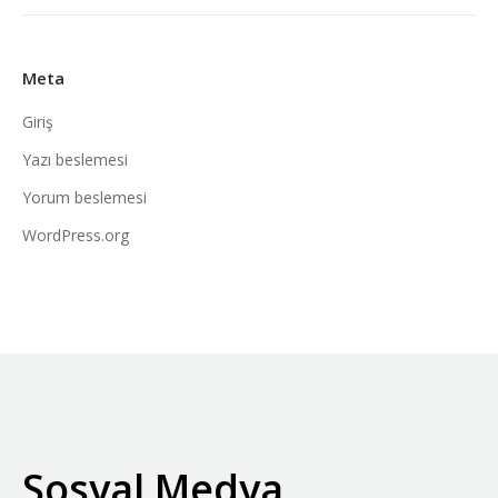
Meta
Giriş
Yazı beslemesi
Yorum beslemesi
WordPress.org
Sosyal Medya