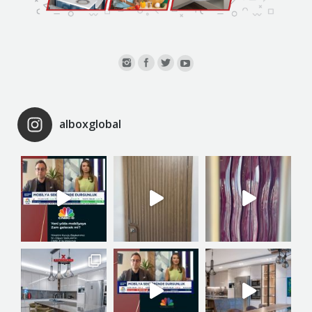
alboxglobal