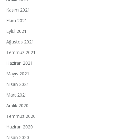
Kasım 2021
Ekim 2021
Eylül 2021
Ağustos 2021
Temmuz 2021
Haziran 2021
Mayıs 2021
Nisan 2021
Mart 2021
Aralık 2020
Temmuz 2020
Haziran 2020
Nisan 2020