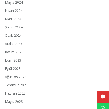
Mayıs 2024
Nisan 2024
Mart 2024
Şubat 2024
Ocak 2024
Aralık 2023
Kasım 2023
Ekim 2023
Eylül 2023
Ağustos 2023
Temmuz 2023
Haziran 2023
Mayıs 2023