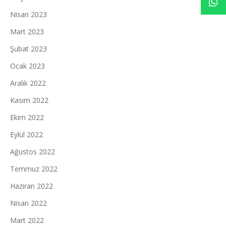
Nisan 2023
Mart 2023
Şubat 2023
Ocak 2023
Aralık 2022
Kasım 2022
Ekim 2022
Eylül 2022
Ağustos 2022
Temmuz 2022
Haziran 2022
Nisan 2022
Mart 2022