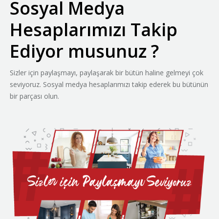
Sosyal Medya
Hesaplarımızı Takip
Ediyor musunuz ?
Sizler için paylaşmayı, paylaşarak bir bütün haline gelmeyi çok
seviyoruz. Sosyal medya hesaplarımızı takip ederek bu bütünün
bir parçası olun.