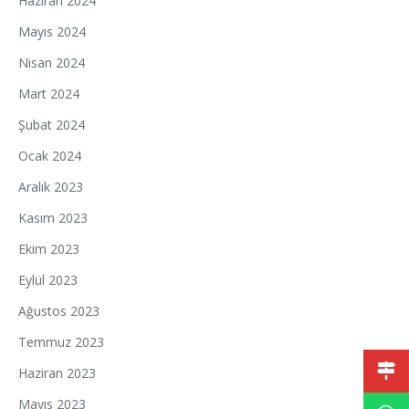
Haziran 2024
Mayıs 2024
Nisan 2024
Mart 2024
Şubat 2024
Ocak 2024
Aralık 2023
Kasım 2023
Ekim 2023
Eylül 2023
Ağustos 2023
Temmuz 2023
Haziran 2023
Mayıs 2023