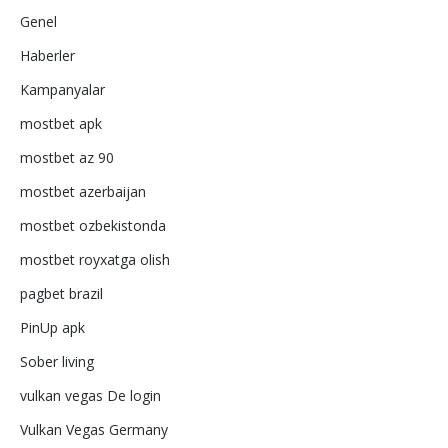
Genel
Haberler
Kampanyalar
mostbet apk
mostbet az 90
mostbet azerbaijan
mostbet ozbekistonda
mostbet royxatga olish
pagbet brazil
PinUp apk
Sober living
vulkan vegas De login
Vulkan Vegas Germany