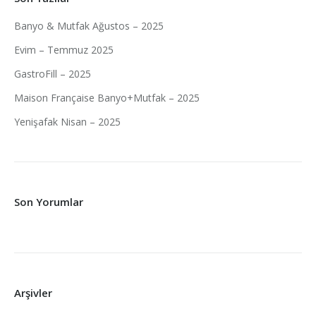
Banyo & Mutfak Ağustos – 2025
Evim – Temmuz 2025
GastroFill – 2025
Maison Française Banyo+Mutfak – 2025
Yenişafak Nisan – 2025
Son Yorumlar
Arşivler