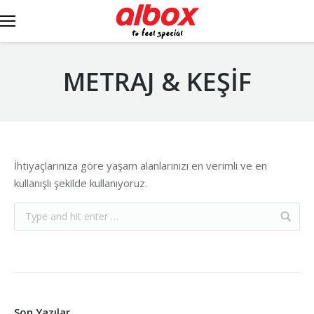
METRAJ & KEŞİF
İhtiyaçlarınıza göre yaşam alanlarınızı en verimli ve en
kullanışlı şekilde kullanıyoruz.
Son Yazılar