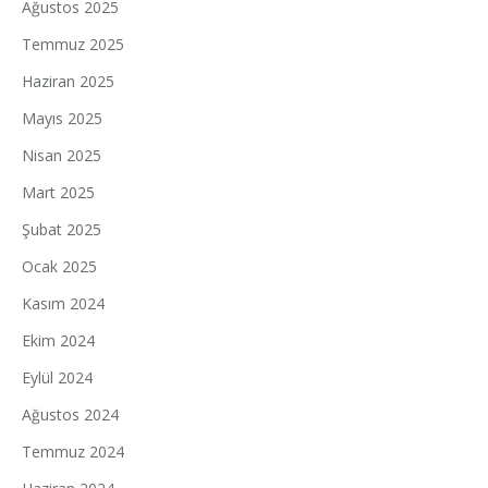
Ağustos 2025
Temmuz 2025
Haziran 2025
Mayıs 2025
Nisan 2025
Mart 2025
Şubat 2025
Ocak 2025
Kasım 2024
Ekim 2024
Eylül 2024
Ağustos 2024
Temmuz 2024