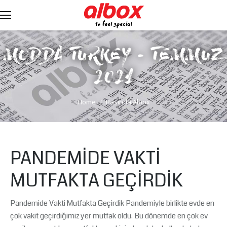
MODDA TURKEY - TEMMUZ
2021
You are here:
Home
Basında Albox
PANDEMİDE VAKTİ
MUTFAKTA GEÇİRDİK
Pandemide Vakti Mutfakta Geçirdik Pandemiyle birlikte evde en
çok vakit geçirdiğimiz yer mutfak oldu. Bu dönemde en çok ev