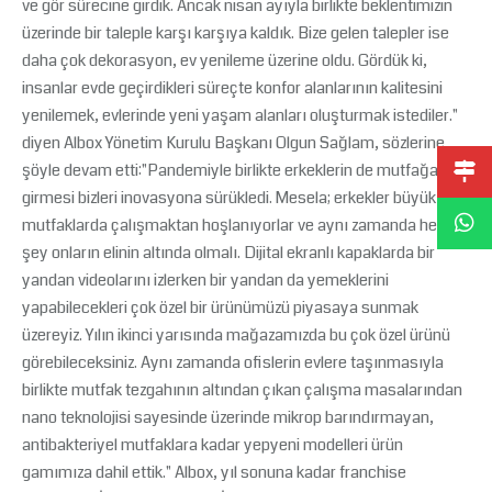
ve gör sürecine girdik. Ancak nisan ayıyla birlikte beklentimizin
üzerinde bir taleple karşı karşıya kaldık. Bize gelen talepler ise
daha çok dekorasyon, ev yenileme üzerine oldu. Gördük ki,
insanlar evde geçirdikleri süreçte konfor alanlarının kalitesini
yenilemek, evlerinde yeni yaşam alanları oluşturmak istediler."
diyen Albox Yönetim Kurulu Başkanı Olgun Sağlam, sözlerine
şöyle devam etti:"Pandemiyle birlikte erkeklerin de mutfağa
girmesi bizleri inovasyona sürükledi. Mesela; erkekler büyük
mutfaklarda çalışmaktan hoşlanıyorlar ve aynı zamanda her
şey onların elinin altında olmalı. Dijital ekranlı kapaklarda bir
yandan videolarını izlerken bir yandan da yemeklerini
yapabilecekleri çok özel bir ürünümüzü piyasaya sunmak
üzereyiz. Yılın ikinci yarısında mağazamızda bu çok özel ürünü
görebileceksiniz. Aynı zamanda ofislerin evlere taşınmasıyla
birlikte mutfak tezgahının altından çıkan çalışma masalarından
nano teknolojisi sayesinde üzerinde mikrop barındırmayan,
antibakteriyel mutfaklara kadar yepyeni modelleri ürün
gamımıza dahil ettik." Albox, yıl sonuna kadar franchise