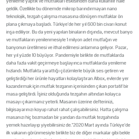
yenileme yaptık ve mutfakları eskisinden daha kullanılır hale
geldik. Özellikle bu dönemde mikrop barındırmayan nano
teknolojik, tezgah çalışma masasına dönüşen mutfaklar ön
plana çıkmaya başladı. Türkiye'de her yıl 600 bin civarı konut
inşa ediliyor. Bu da yeni yapılan binaların dışında, mevcut banyo
ve mutfakların yenilenmesiyle 1 milyon adet mutfağın ve
banyonun üretilmesi ve ithal edilmesi anlamına geliyor. Pazar,
her yıl yüzde 10 büyüyor. Pandemiyle birlikte de mutfaklarda
daha fazla vakit geçirmeye başlayınca mutfaklarda yenileme
hızlandı. Mutfakta yarattığı çözümlerle büyük ses getiren ve
geliştirdiği her ürünle hayatları kolaylaştıran Albox, evlerde yer
kazandırmak için mutfak tezganın içerisinden çıkan portatif bir
masa geliştirdi. İşiniz olduğunda tezgahın altından kolayca
masayı çıkarmanız yeterli. Masanın üzerine defterinizi,
bilgisayarınızı koyup rahat rahat çalışabilirsiniz. Hatta çalışma
masanızı hiç bozmadan bir yandan da mutfak tezgahında
yemek hazırlayıp yiyebilirsiniz de."2020 Mart ayında Türkiye'de
ilk vakanın görünmesiyle birlikte biz de diğer markalar gibi bekle