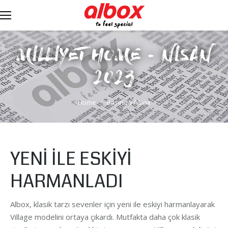
MİLLİYET HOME - NİSAN
2023
You are here:
Home
Basında Albox
YENİ İLE ESKİYİ
HARMANLADI
Albox, klasik tarzı sevenler için yeni ile eskiyi harmanlayarak
Village modelini ortaya çıkardı. Mutfakta daha çok klasik