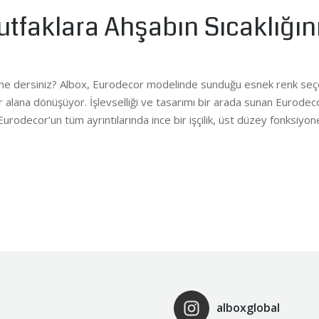
faklara Ahşabın Sıcaklığını
ne dersiniz? Albox, Eurodecor modelinde sunduğu esnek renk seçenek
r alana dönüşüyor. İşlevselliği ve tasarımı bir arada sunan Eurodecor
odecor’un tüm ayrıntılarında ince bir işçilik, üst düzey fonksiyone
alboxglobal