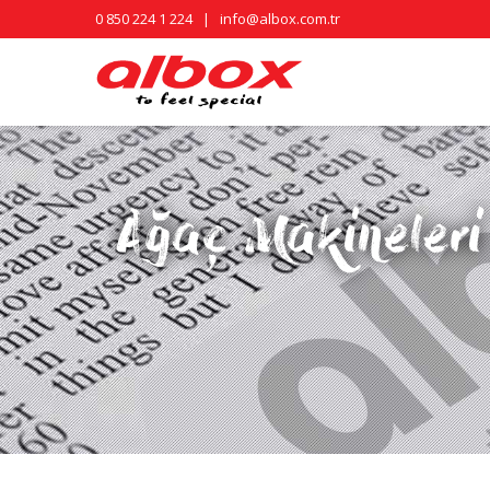
0 850 224 1 224
|
info@albox.com.tr
Ağaç Makineleri
You are here: