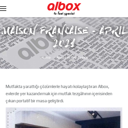
MAISON FRANCAISE - APRIL
2021
You are here:
Home
Albox in the Press
Mutfakta yarattığı çözümlerle hayatı kolaylaştıran Albox,
evlerde yer kazandırmak için mutfak tezgâhının içerisinden
çıkan portatif bir masa geliştirdi.